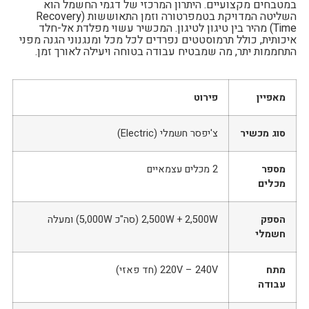
במטבחים מקצועיים. היתרון המרכזי של דגמי החשמל הוא
השליטה המדויקת בטמפרטורה וזמן התאוששות (Recovery
Time) מהיר בין טיגון לטיגון. המכשיר עשוי מפלדת אל-חלד
איכותית, כולל תרמוסטטים נפרדים לכל מכל ומנגנוני הגנה מפני
התחממות יתר, מה שמבטיח עבודה בטוחה ויעילה לאורך זמן.
מאפיין
פירוט
סוג מכשיר
צ'יפסר חשמלי (Electric)
מספר
2 מכלים עצמאיים
מכלים
הספק
2,500W + 2,500W (סה"כ 5,000W) ומעלה
חשמלי
מתח
220V – 240V (חד פאזי)
עבודה