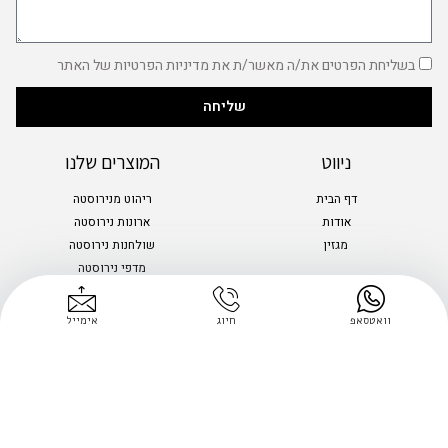
בשליחת הפרטים את/ה מאשר/ת את מדיניות הפרטיות של האתר
שליחה
ניווט
המוצרים שלנו
דף הבית
ריהוט מנירוסטה
אודות
ארונות נירוסטה
מגזין
שולחנות נירוסטה
מדפי נירוסטה
מקפיא דלפק
מקרר עומד
וואטסאפ
חיוג
אימייל
צ'יפסרים למסעדות
גריל וכיריים גז
יצירת קשר
נייד : 050-2980620⁩