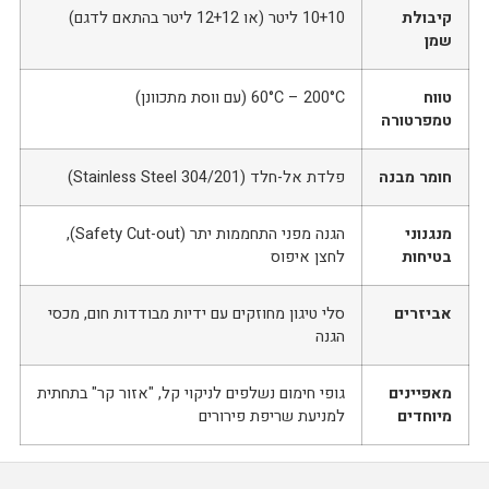
קיבולת
10+10 ליטר (או 12+12 ליטר בהתאם לדגם)
שמן
טווח
60°C – 200°C (עם ווסת מתכוונן)
טמפרטורה
חומר מבנה
פלדת אל-חלד (Stainless Steel 304/201)
מנגנוני
הגנה מפני התחממות יתר (Safety Cut-out),
בטיחות
לחצן איפוס
אביזרים
סלי טיגון מחוזקים עם ידיות מבודדות חום, מכסי
הגנה
מאפיינים
גופי חימום נשלפים לניקוי קל, "אזור קר" בתחתית
מיוחדים
למניעת שריפת פירורים