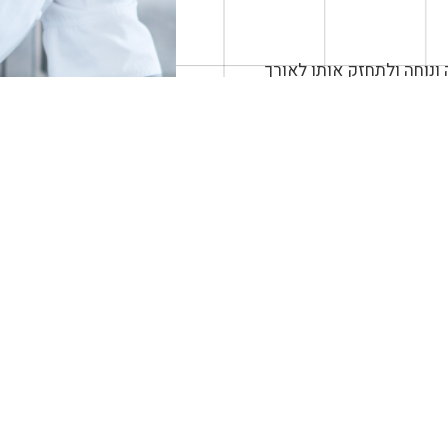
ונוחה ולתחזק אותו לאורך
 מוסדי: חלוקת שטח נכונה
את. המטבח צריך להיות
א עמוס מדי כדי לא להגביל
ת שיכולות להיפתח גם
תשתיות חשמל, גז ומים
חמיר.
דה בתקנות מחמירות של
 הפרדה ברורה בין מזון נא
רוסטה איכותית, קיומה של
ניין פורמלי – היא חיונית
 שלילית. מומלץ לוודא
אנשי מקצוע מוסמכים
השלבים הראשונים, מציבים
 לפרטים נוספים על
יכם בהקדם.