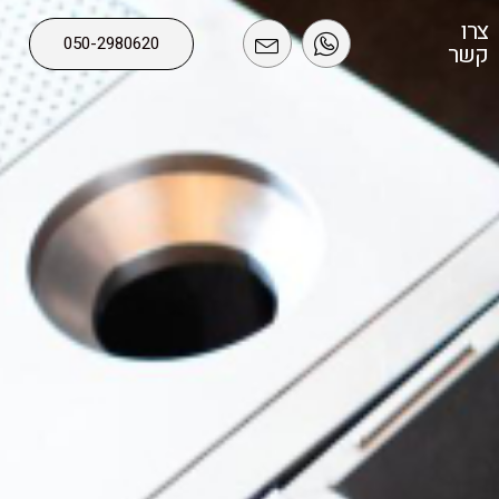
צרו
050-2980620⁩
קשר