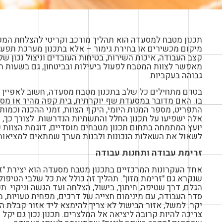
תכנון מטבח למסעדה הוא תהליך מורכב וקריטי להצלחת המקו
מיקום מכשירים או בחירת גימור – אלא בתכנון מערכת תפ
קצב העבודה, איכות השירות, בטיחות העובדים וניצול נכון של
מאפשר לצוות המטבח לפעול ביעילות ובביטחון, גם בשעות ה
גבוהה בעקביות.
בטרם מתחילים כל שלב בתכנון מטבח מסעדה, חשוב לאפיין 
בו. האם מדובר במסעדת שף יוקרתית, בית קפה מהיר או מסעד
התפריט, מספר המנות היומי, היקף הצוות, זמני ההכנה וכמו
אלה ישפיעו על תכנון החלל והתשתיות הנדרשות. לצורך כך,
יועץ המתמחה בתחום תכנון מטבחים מוסדיים, דוגמת הצוות ש
לשאול את השאלות הנכונות ולבנות מערך שמתאים למציאות 
זרימת עבודה ותחנות עבודה
אחד העקרונות המרכזיים בתכנון מטבח מסעדה הוא יצירת "זר
שנקרא גם "זרימת מזון". תהליך זה כולל את כל שלבי הטיפו
הגלם, דרך שטיפה, חיתוך, בישול, הצלחה ועד הגשה וניקוי. ת
סדר העבודה, עם מינימום חצייה של דרכים, מפחית טעויות, מו
יקר. למשל, אזור הבישול לא צריך להימצא ליד אזור קבלת ה
צריכה להיות קרובה ליציאה אל המלצרים. תכנון נכון גם יקל 