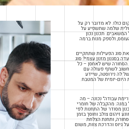
ם כולו. לא מדובר רק על
עולית שלמה שתשפיע על
 המשאבים. תכנון נכון
עומס, ולספק מנות ברמה
את סוג הפעילות שתתקיים
ה בסגנון מזנון עצמי? סוג
ת הסחורה שיש לאחסן – כל
 חשוב לשתף פעולה עם
ל לה נירוסטה, שיידע
היום-יומית של המטבח.
ימת עבודה" נכונה – מה
ל במנה: מהקבלה של חומרי
כנון מסודר של התחנות לפי
נע זיהום צולב וחוסך בזמן
סחורה, ותחנת הצלחת
על גיוס והדרכת צוות, משום