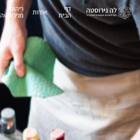
דף
ריהוט
אודות
הבית
מנירוסטה