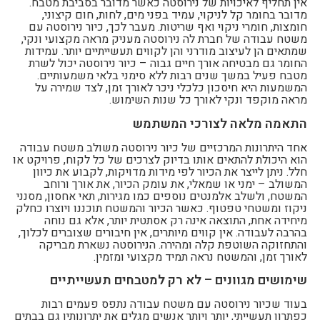
אין תחליף לאיכויות של נירוסטה כאשר מדובר בסביבת מטבח.
מדובר בחומר קל לניקוי, עמיד בפני מים, לחות, חום קיצוני,
חומצות, חומרי ניקוי ואף שריטות. מעבר לכך, כיור נירוסטה עם
משטח עבודה של חברת לה נירוסטה מעניק מראה מקצועי ונקי,
שמתאים הן לעיצוב מודרני והן לקווים תעשייתיים יותר. עמידות
החומר גם מבטיחה אורך חיים גבוה – כיור נירוסטה יכול לשרת
מטבח פעיל במשך שנים רבות ללא סימני בלאי משמעותיים.
המשמעות היא חיסכון כלכלי ניכר לאורך זמן, לצד שמירה על
מראה מוקפד ונקי לאורך כל שנות השימוש.
התאמה מלאה לצורכי המשתמש
אחד היתרונות המרכזיים של כיור נירוסטה משולב משטח עבודה
הוא היכולת להתאים אותו בדיוק לצרכים של כל לקוח, פרויקט או
חלל. ניתן לייצר את הכיור לפי מידות מדויקות, לקבוע את כיוון
המשולב – ימני או שמאלי, את עומק הכיור, את אורך ורוחב
המשטח, ולשלב אלמנטים נוספים כמו מגירות, תאי אחסון, מסנני
ניקוז ומשטחי טפטוף. כאשר הכיור והמשטח תוכננו ויוצרו כחלק
מיחידה אחת, התוצאה אינה רק אסתטית יותר, אלא גם נוחה
בהרבה לעבודה. אין קווים מיותרים, אין חיבורים שצוברים לכלוך,
והתחזוקה השוטפת קלה ומהירה. הנירוסטה נשארת מבריקה
לאורך זמן, והמשטח נראה תמיד מקצועי ומזמין.
שימושים מגוונים – לא רק למטבחים תעשייתיים
בעוד שכיור נירוסטה עם משטח עבודה נתפס פעמים רבות
כפתרון תעשייתי, יותר ויותר אנשים מגלים את יתרונותיו גם בבתים