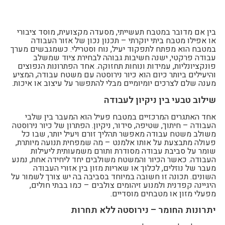
בין אם מדובר במטבח תעשייתי, מסעדה מקצועית, מוסד ציבורי
או אפילו מטבח ביתי יוקרתי – תכנון נכון של אזור העבודה
במטבח הוא מפתח לתפקוד יעיל, נוח וסטרילי. כשמגבשים מערך
עבודה פרקטי, ישנה חשיבות גבוהה לבחירת ציוד שמשלב
פונקציונליות, עמידות ונוחות תחזוקה. אחד הפתרונות הנפוצים
והיעילים ביותר כיום הוא כיור נירוסטה עם משטח עבודה, המציע
מענה שלם לצרכים יומיומיים מבלי להתפשר על עיצוב או איכות.
שילוב טבעי בין ניקיון לעבודה
אחד האתגרים המרכזיים במטבח פעיל הוא המעבר בין שלבי
העבודה – חיתוך, שטיפה, סידור, ניקיון. הפתרון של כיור נירוסטה
משולב משטח עבודה מאפשר תהליך זורם ויעיל יותר, שבו כל
פעולה מתבצעת על אותו אלמנט – מה שמפחית תנועה מיותרת,
שומר על סביבת עבודה מסודרת ותורם משמעותית ליעילות
העבודה. כאשר הכיור והמשטח משולבים יחד ליחידה אחת, נמנע
מעבר של נוזלים, לכלוך או שאריות מזון בין אזורי העבודה
השונים. תכונה זו חשובה במיוחד בסביבה בה יש צורך לשמור על
היגיינה קפדנית ולמנוע זיהומים צולבים – כמו בבתי חולים,
מפעלי מזון או מטבחים מוסדיים.
יתרונות החומר – נירוסטה ללא תחרות