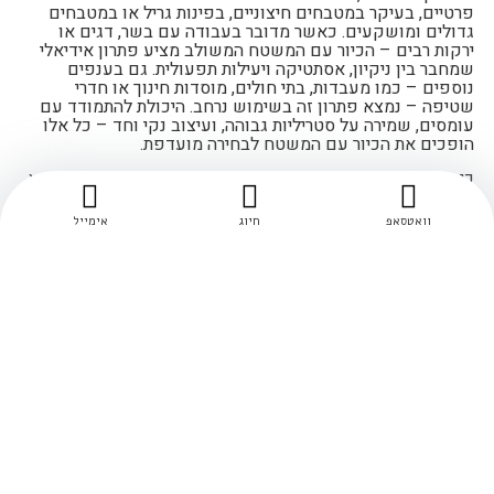
פרטיים, בעיקר במטבחים חיצוניים, בפינות גריל או במטבחים
גדולים ומושקעים. כאשר מדובר בעבודה עם בשר, דגים או
ירקות רבים – הכיור עם המשטח המשולב מציע פתרון אידיאלי
שמחבר בין ניקיון, אסתטיקה ויעילות תפעולית. גם בענפים
נוספים – כמו מעבדות, בתי חולים, מוסדות חינוך או חדרי
שטיפה – נמצא פתרון זה בשימוש נרחב. היכולת להתמודד עם
עומסים, שמירה על סטריליות גבוהה, ועיצוב נקי וחד – כל אלו
הופכים את הכיור עם המשטח לבחירה מועדפת.
כיור נירוסטה עם משטח עבודה הוא הרבה יותר מכלי ניקוי – הוא
יחידת עבודה שלמה שמתוכננת להקל על המשתמש. לקבלת
הצעת מחיר משתלמת עבור אביזרי נירוסטה למטבח צרו קשר עם
וואטסאפ
חיוג
אימייל
לה נירוסטה עוד היום.